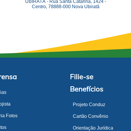
UBIRATÃ - Rua Santa Catarina, 1424 -
Centro, 78888-000 Nova Ubiratã
rensa
Filie-se
Benefícios
cias
jista
Projeto Conduz
ria Fotos
Cartão Convênio
tos
Orientação Jurídica