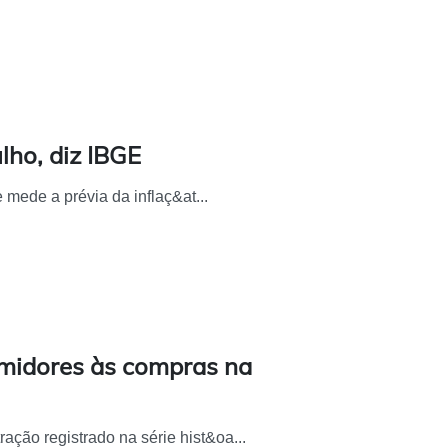
ulho, diz IBGE
mede a prévia da inflaç&at...
midores às compras na
ção registrado na série hist&oa...