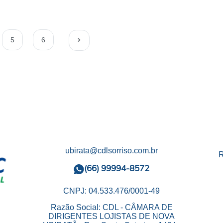
5
6
ubirata@cdlsorriso.com.br
R
(66) 99994-8572
CNPJ: 04.533.476/0001-49
Razão Social: CDL - CÂMARA DE
DIRIGENTES LOJISTAS DE NOVA