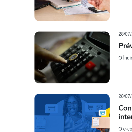
28/07
Prév
O Índi
28/07
Con
inte
O e-co