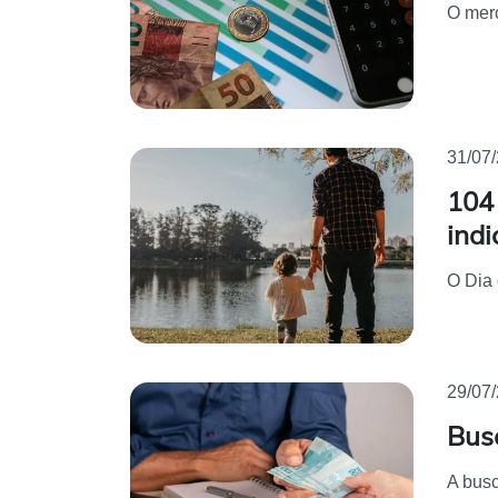
O merc
31/07
104
ind
O Dia 
29/07
Bus
A busc