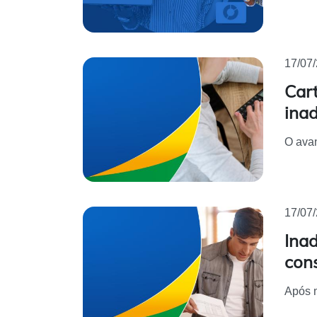
17/07
Cart
inad
O avan
17/07
Ina
con
Após m