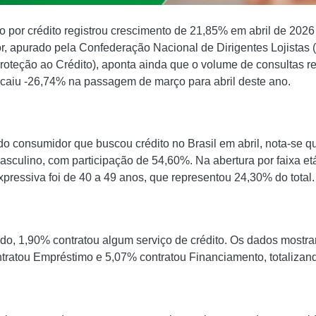
ro por crédito registrou crescimento de 21,85% em abril de 2026
or, apurado pela Confederação Nacional de Dirigentes Lojista
Proteção ao Crédito), aponta ainda que o volume de consultas re
l caiu ‐26,74% na passagem de março para abril deste ano.
 do consumidor que buscou crédito no Brasil em abril, nota‐se q
sculino, com participação de 54,60%. Na abertura por faixa etá
xpressiva foi de 40 a 49 anos, que representou 24,30% do total.
ado, 1,90% contratou algum serviço de crédito. Os dados mostr
ntratou Empréstimo e 5,07% contratou Financiamento, totalizan