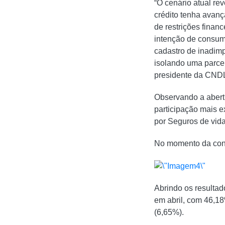
“O cenário atual r
crédito tenha avanç
de restrições financ
intenção de consumo
cadastro de inadimp
isolando uma parcela
presidente da CNDL
Observando a abertu
participação mais e
por Seguros de vida
No momento da cons
Abrindo os resultad
em abril, com 46,18
(6,65%).