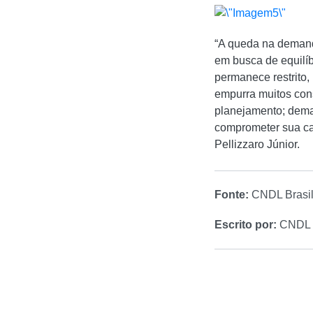
“A queda na demand
em busca de equilíb
permanece restrito,
empurra muitos cons
planejamento; dema
comprometer sua cap
Pellizzaro Júnior.
Fonte:
CNDL Brasi
Escrito por:
CNDL B