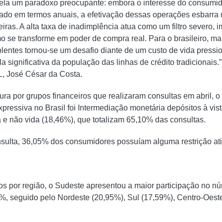
evela um paradoxo preocupante: embora o interesse do consumi
ado em termos anuais, a efetivação dessas operações esbarra 
eiras. A alta taxa de inadimplência atua como um filtro severo,
 se transforme em poder de compra real. Para o brasileiro, man
lentes tornou-se um desafio diante de um custo de vida press
 significativa da população das linhas de crédito tradicionais.”
, José César da Costa.
ra por grupos financeiros que realizaram consultas em abril, 
xpressiva no Brasil foi Intermediação monetária depósitos à vis
 e não vida (18,46%), que totalizam 65,10% das consultas.
ulta, 36,05% dos consumidores possuíam alguma restrição ati
os por região, o Sudeste apresentou a maior participação no n
%, seguido pelo Nordeste (20,95%), Sul (17,59%), Centro‐Oest