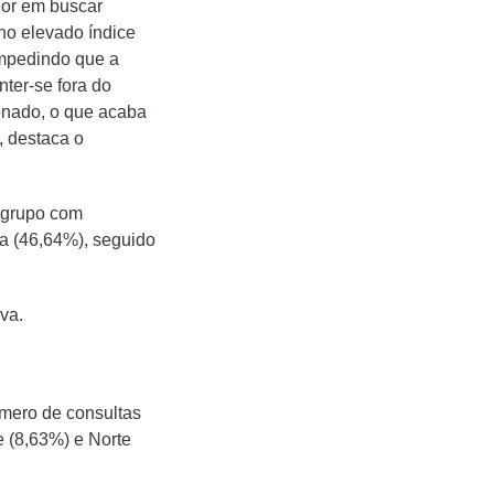
dor em buscar
no elevado índice
 impedindo que a
ter-se fora do
ionado, o que acaba
, destaca o
o grupo com
ta (46,64%), seguido
va.
úmero de consultas
e (8,63%) e Norte