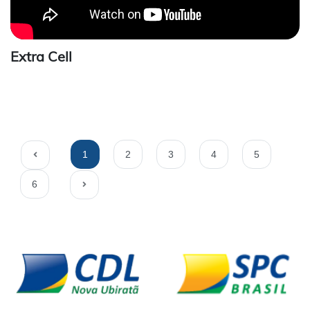
Extra Cell
1
2
3
4
5
6