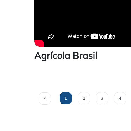
Agrícola Brasil
1
2
3
4