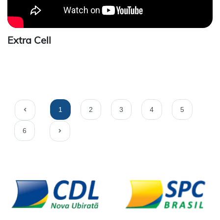
Extra Cell
1
2
3
4
5
6